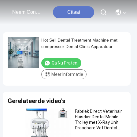
ten
Neem Contact Met Ons Op
Citaat
Hot Sell Dental Treatment Machine met
compressor Dental Clinic Apparatuur
Mobiele tandheelkundige leveringskar
Ga Nu Praten.
Meer Informatie
Gerelateerde video's
Fabriek Direct Veterinair
Huisdier Dental Mobile
Trolley met X-Ray Unit
Draagbare Vet Dental
Treatment Cart OEM