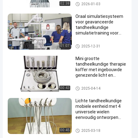
Dental Trolley
Veterinaire tandheelkundige a
02:38
2026-01-03
pparatuur
Oraal simulatiesysteem
voor geavanceerde
tandheelkundige
simulatietraining voor
universiteitstrainingen
met compressor
Mobiele tandheelkundige wage
01:07
2025-12-31
chirurgisch licht
n
Mini grootte
tandheelkundige therapie
koffer met ingebouwde
genezende licht en
tandheelkundige scaler
mobiele tandheelkundige
Mobiele tandheelkundige wage
00:43
2025-04-14
behandeling eenheid
n
Lichte tandheelkundige
mobiele eenheid met 4
universele wielen
eenvoudig ontworpen
tandheelkundige
behandelkarretjes
Mobiele tandheelkundige wage
00:45
2025-03-18
n