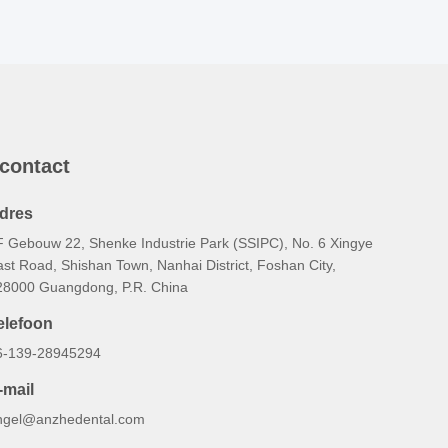
 contact
dres
F Gebouw 22, Shenke Industrie Park (SSIPC), No. 6 Xingye
st Road, Shishan Town, Nanhai District, Foshan City,
28000 Guangdong, P.R. China
elefoon
6-139-28945294
-mail
ngel@anzhedental.com