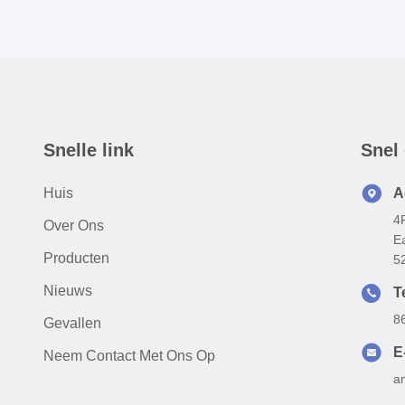
Snelle link
Snel
Huis
A
4
Over Ons
Ea
Producten
5
Nieuws
T
8
Gevallen
E
Neem Contact Met Ons Op
a