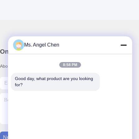
Ms. Angel Chen
Onze nieuwsbrief
8:58 PM
Abonneer u op onze nieuwsbrief voor kortingen en meer.
Good day, what product are you looking 
for?
Neem Contact Met Ons Op