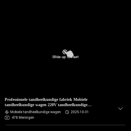
Professionele tandheelkundige fabriek Mobiele
tandheelkundige wagen 220V tandheelkundige
afleveringseenheid met orale camera Draagbare
Mobiele tandheelkundige wagen
2025-10-31
tandheelkundige therapie-eenheid
478 Meningen