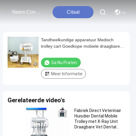
ten
Neem Contact Met Ons Op
Citaat
Tandheelkundige apparatuur Medisch
trolley cart Goedkope mobiele draagbare
turbine tafel eenheid Tandarts Therapie
Tandheelkundige cart
Ga Nu Praten.
Meer Informatie
Gerelateerde video's
Fabriek Direct Veterinair
Huisdier Dental Mobile
Trolley met X-Ray Unit
Draagbare Vet Dental
Treatment Cart OEM