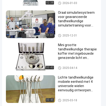
Dental Trolley
Veterinaire tandheelkundige a
02:38
2026-01-03
pparatuur
Oraal simulatiesysteem
voor geavanceerde
tandheelkundige
simulatietraining voor
universiteitstrainingen
met compressor
Mobiele tandheelkundige wage
01:07
2025-12-31
chirurgisch licht
n
Mini grootte
tandheelkundige therapie
koffer met ingebouwde
genezende licht en
tandheelkundige scaler
mobiele tandheelkundige
Mobiele tandheelkundige wage
00:43
2025-04-14
behandeling eenheid
n
Lichte tandheelkundige
mobiele eenheid met 4
universele wielen
eenvoudig ontworpen
tandheelkundige
behandelkarretjes
Mobiele tandheelkundige wage
00:45
2025-03-18
n