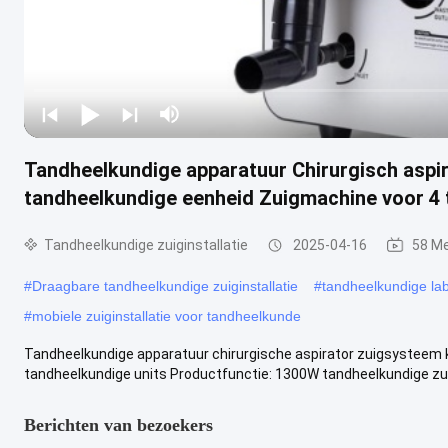
Tandheelkundige apparatuur Chirurgisch aspi
tandheelkundige eenheid Zuigmachine voor 4
Tandheelkundige zuiginstallatie
2025-04-16
58 M
#
Draagbare tandheelkundige zuiginstallatie
#
tandheelkundige lab
#
mobiele zuiginstallatie voor tandheelkunde
Tandheelkundige apparatuur chirurgische aspirator zuigsysteem k
tandheelkundige units Productfunctie: 1300W tandheelkundige zui
Berichten van bezoekers