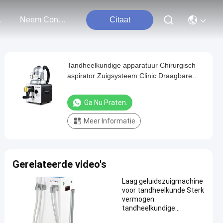
ten
Neem Contact Met Ons Op
Citaat
Tandheelkundige apparatuur Chirurgisch
aspirator Zuigsysteem Clinic Draagbare
tandheelkundige eenheid Zuigmachine
voor 4 tandheelkundige eenheden
Ga Nu Praten.
Meer Informatie
Gerelateerde video's
Laag geluidszuigmachine
voor tandheelkunde Sterk
vermogen
tandheelkundige
speekselzuigmachine