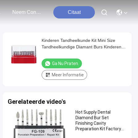
ten
Neem Contact Met Ons Op
Citaat
Kinderen Tandheelkunde Kit Mini Size
Tandheelkundige Diamant Burs Kinderen
Tandenpolijsten Bur
Ga Nu Praten.
Meer Informatie
Gerelateerde video's
Hot Supply Dental
Diamond Bur Set
Finishing Cavity
Preparation Kit Factory
Direct High Speed Drill Bur