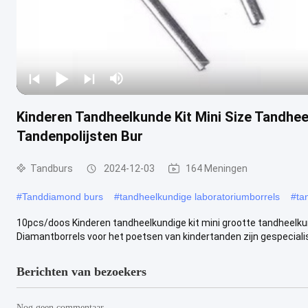
Kinderen Tandheelkunde Kit Mini Size Tandhe
Tandenpolijsten Bur
Tandburs
2024-12-03
164 Meningen
#
Tanddiamond burs
#
tandheelkundige laboratoriumborrels
#
ta
10pcs/doos Kinderen tandheelkundige kit mini grootte tandheelk
Diamantborrels voor het poetsen van kindertanden zijn gespecialis
Berichten van bezoekers
Nog geen commentaar