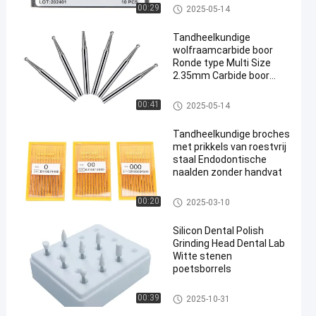
Tandburs
00:29
2025-05-14
Tandheelkundige
wolfraamcarbide boor
Ronde type Multi Size
2.35mm Carbide boor
Hoogwaardige
tandpoetsboor
Tandburs
00:41
2025-05-14
Tandheelkundige broches
met prikkels van roestvrij
staal Endodontische
naalden zonder handvat
Tandburs
00:20
2025-03-10
Silicon Dental Polish
Grinding Head Dental Lab
Witte stenen
poetsborrels
Tandburs
00:39
2025-10-31