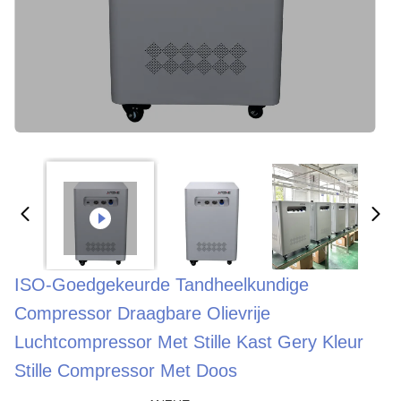
ISO-Goedgekeurde Tandheelkundige
Compressor Draagbare Olievrije
Luchtcompressor Met Stille Kast Gery Kleur
Stille Compressor Met Doos