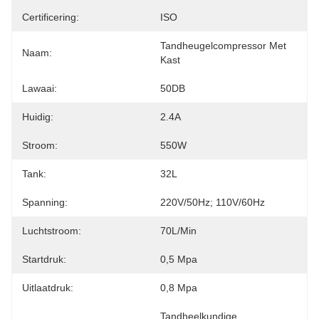
Certificering:
ISO
Tandheugelcompressor Met 
Naam:
Kast
Lawaai:
50DB
Huidig:
2.4A
Stroom:
550W
Tank:
32L
Spanning:
220V/50Hz; 110V/60Hz
Luchtstroom:
70L/min
Startdruk:
0,5 Mpa
Uitlaatdruk:
0,8 Mpa
Tandheelkundige 