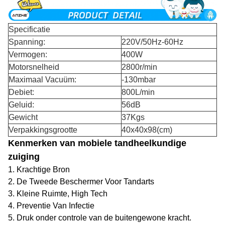
Specificatie
Spanning:
220V/50Hz-60Hz
Vermogen:
400W
Motorsnelheid
2800r/min
Maximaal Vacuüm:
-130mbar
Debiet:
800L/min
Geluid:
56dB
Gewicht
37Kgs
Verpakkingsgrootte
40x40x98(cm)
Kenmerken van mobiele tandheelkundige
zuiging
1. Krachtige Bron
2. De Tweede Beschermer Voor Tandarts
3. Kleine Ruimte, High Tech
4. Preventie Van Infectie
5. Druk onder controle van de buitengewone kracht.