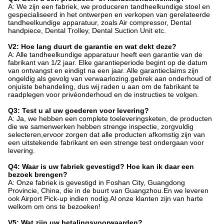
A: We zijn een fabriek, we produceren tandheelkundige stoel en
gespecialiseerd in het ontwerpen en verkopen van gerelateerde
tandheelkundige apparatuur, zoals Air compressor, Dental
handpiece, Dental Trolley, Dental Suction Unit etc.
V2: Hoe lang duurt de garantie en wat dekt deze?
A: Alle tandheelkundige apparatuur heeft een garantie van de
fabrikant van 1/2 jaar. Elke garantieperiode begint op de datum
van ontvangst en eindigt na een jaar. Alle garantieclaims zijn
ongeldig als gevolg van verwaarlozing.gebrek aan onderhoud of
onjuiste behandeling, dus wij raden u aan om de fabrikant te
raadplegen voor privéonderhoud en de instructies te volgen.
Q3: Test u al uw goederen voor levering?
A: Ja, we hebben een complete toeleveringsketen, de producten
die we samenwerken hebben strenge inspectie, zorgvuldig
selecteren,ervoor zorgen dat alle producten afkomstig zijn van
een uitstekende fabrikant en een strenge test ondergaan voor
levering.
Q4: Waar is uw fabriek gevestigd? Hoe kan ik daar een
bezoek brengen?
A: Onze fabriek is gevestigd in Foshan City, Guangdong
Provincie, China, die in de buurt van Guangzhou.En we leveren
ook Airport Pick-up indien nodig.Al onze klanten zijn van harte
welkom om ons te bezoeken!
V5: Wat zijn uw betalingsvoorwaarden?