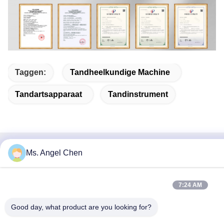
Taggen:
Tandheelkundige Machine
Tandartsapparaat
Tandinstrument
Ms. Angel Chen
Snel contact
Adres
7:24 AM
4F Gebouw 22, Shenke Industrie Park (SSIPC), No. 6
Xingye East Road, Shishan Town, Nanhai District, Foshan
Good day, what product are you looking for?
City, 528000 Guangdong, P.R. China