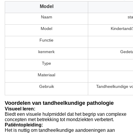
Model
Naam
st
Model
Kindertand/
Functie
kenmerk
Gedeta
Type
Materiaal
Gebruik
Tandheelkundige vo
Voordelen van tandheelkundige pathologie
Visueel leren:
Biedt een visuele hulpmiddel dat het begrip van complexe
concepten met betrekking tot mondziekten verbetert.
Patiëntopleiding:
Het is nuttig om tandheelkundige aandoeningen aan