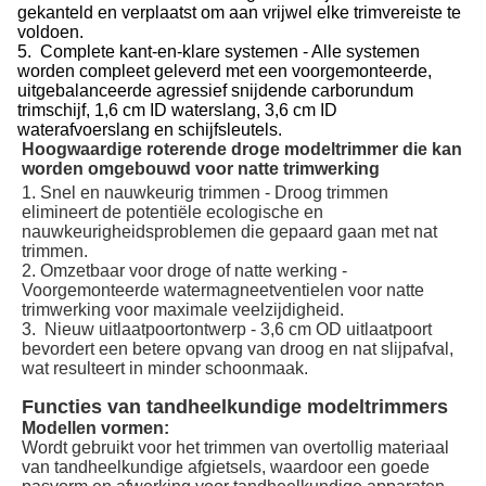
gekanteld en verplaatst om aan vrijwel elke trimvereiste te
voldoen.
5. Complete kant-en-klare systemen - Alle systemen
worden compleet geleverd met een voorgemonteerde,
uitgebalanceerde agressief snijdende carborundum
trimschijf, 1,6 cm ID waterslang, 3,6 cm ID
waterafvoerslang en schijfsleutels.
Hoogwaardige roterende droge modeltrimmer die kan
worden omgebouwd voor natte trimwerking
1. Snel en nauwkeurig trimmen - Droog trimmen
elimineert de potentiële ecologische en
nauwkeurigheidsproblemen die gepaard gaan met nat
trimmen.
2. Omzetbaar voor droge of natte werking -
Voorgemonteerde watermagneetventielen voor natte
trimwerking voor maximale veelzijdigheid.
3. Nieuw uitlaatpoortontwerp - 3,6 cm OD uitlaatpoort
bevordert een betere opvang van droog en nat slijpafval,
wat resulteert in minder schoonmaak.
Functies van tandheelkundige modeltrimmers
Modellen vormen:
Wordt gebruikt voor het trimmen van overtollig materiaal
van tandheelkundige afgietsels, waardoor een goede