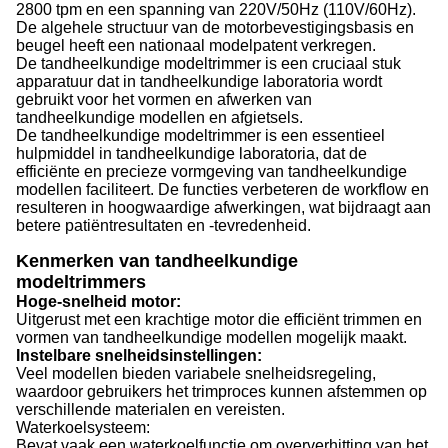
2800 tpm en een spanning van 220V/50Hz (110V/60Hz).
De algehele structuur van de motorbevestigingsbasis en
beugel heeft een nationaal modelpatent verkregen.
De
tandheelkundige modeltrimmer is een cruciaal stuk
apparatuur dat in tandheelkundige laboratoria wordt
gebruikt voor het vormen en afwerken van
tandheelkundige modellen en afgietsels.
De tandheelkundige modeltrimmer is een essentieel
hulpmiddel in tandheelkundige laboratoria, dat de
efficiënte en precieze vormgeving van tandheelkundige
modellen faciliteert. De functies verbeteren de workflow en
resulteren in hoogwaardige afwerkingen, wat bijdraagt aan
betere patiëntresultaten en -tevredenheid.
Kenmerken van tandheelkundige
modeltrimmers
Hoge-snelheid motor:
Uitgerust met een krachtige motor die efficiënt trimmen en
vormen van tandheelkundige modellen mogelijk maakt.
Instelbare snelheidsinstellingen:
Veel modellen bieden variabele snelheidsregeling,
waardoor gebruikers het trimproces kunnen afstemmen op
verschillende materialen en vereisten.
Waterkoelsysteem:
Bevat vaak een waterkoelfunctie om oververhitting van het