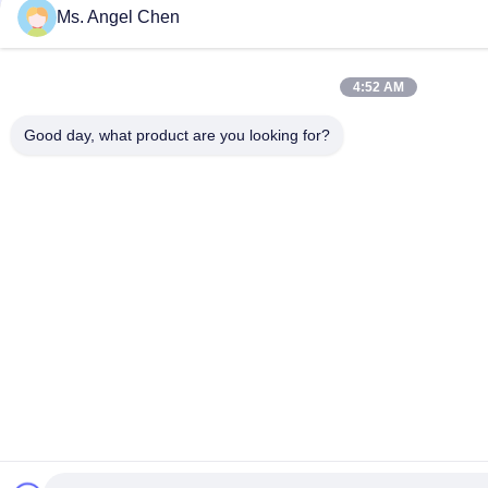
Ms. Angel Chen
Snel contact
4:52 AM
Adres
Good day, what product are you looking for?
4F Gebouw 22, Shenke Industrie Park (SSIPC), No. 6
Xingye East Road, Shishan Town, Nanhai District, Foshan
City, 528000 Guangdong, P.R. China
Telefoon
86-139-28945294
E-mail
angel@anzhedental.com
Privacybeleid
|
Sitemap
| China Goede kwaliteit Mobiele