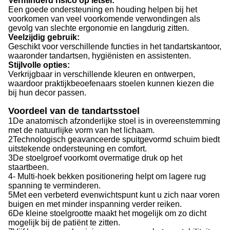
Verminderd risico op letsel:
Een goede ondersteuning en houding helpen bij het
voorkomen van veel voorkomende verwondingen als
gevolg van slechte ergonomie en langdurig zitten.
Veelzijdig gebruik:
Geschikt voor verschillende functies in het tandartskantoor,
waaronder tandartsen, hygiënisten en assistenten.
Stijlvolle opties:
Verkrijgbaar in verschillende kleuren en ontwerpen,
waardoor praktijkbeoefenaars stoelen kunnen kiezen die
bij hun decor passen.
Voordeel van de tandartsstoel
1De anatomisch afzonderlijke stoel is in overeenstemming
met de natuurlijke vorm van het lichaam.
2Technologisch geavanceerde spuitgevormd schuim biedt
uitstekende ondersteuning en comfort.
3De stoelgroef voorkomt overmatige druk op het
staartbeen.
4- Multi-hoek bekken positionering helpt om lagere rug
spanning te verminderen.
5Met een verbeterd evenwichtspunt kunt u zich naar voren
buigen en met minder inspanning verder reiken.
6De kleine stoelgrootte maakt het mogelijk om zo dicht
mogelijk bij de patiënt te zitten.